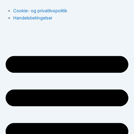
Gå
til
Cookie- og privatlivspolitik
indholdet
Handelsbetingelser