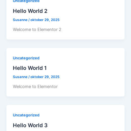
Uncategorized
Hello World 2
Susanne
/
oktober 29, 2025
Welcome to Elementor 2
Uncategorized
Hello World 1
Susanne
/
oktober 29, 2025
Welcome to Elementor
Uncategorized
Hello World 3